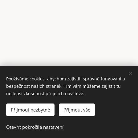
Používáme cookies, abychom zajistili správné fungování a
bezpečnost našich stránek. Tím vám můžeme zajistit tu
nejlepší zkušenost při jejich návštěvě.
Give Me Your Paw| © 2024
Vytvořeno službou
Webnode
Cookies
Přijmout nezbytné
Přijmout vše
Jazyky
Otevřít pokročilá nastavení
Čeština
English